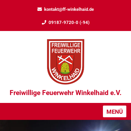
kontakt@ff-winkelhaid.de
09187-9720-0 (-94)
Freiwillige Feuerwehr Winkelhaid e.V.
MENÜ