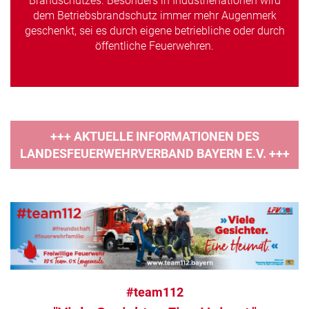
Brandschutzes. Besonders in Industrienationen wird
dem Betriebsbrandschutz immer mehr Augenmerk
geschenkt, sei es durch eigene betriebliche oder durch
öffentliche Feuerwehren.
+++ AKTUELLE INFORMATIONEN DES
LANDESFEUERWEHRVERBAND BAYERN E.V. +++
#team112