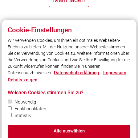
Mehr laden
Cookie-Einstellungen
Wir verwenden Cookies, um Ihnen ein optimales Webseiten-
Unser Leitsatz
Erlebnis zu bieten. Mit der Nutzung unserer Webseite stimmen
Gott zur Ehr´,
Sie der Verwendung von Cookies zu. Weitere Informationen über
dem Nächsten zur Wehr
die Verwendung von Cookies und wie Sie Ihre Einwilligung für die
Zukunft widerrufen können, finden Sie in unseren
Datenschutzerklärung
Impressum
Datenschutzhinweisen.
Social Media
Details zeigen
Auch unterwegs immer auf dem Laufenden bleiben?
Welchen Cookies stimmen Sie zu?
Bleiben Sie mit uns in Kontakt und vernetzen Sie sich
Notwendig
mit uns!
Funktionalitäten
Statistik
Alle auswählen
© 2026 Freiwillige Feuerwehr Winkelhaid e.V.